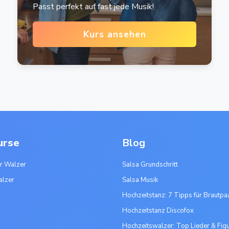
Passt perfekt auf fast jede Musik!
Kurs ansehen
urse
Blog
r Walzer
Salsa Grundschritt
alzer
Salsa Musik
Hochzeitstanz: 7 Tipps für Brautpa
Hochzeitstanz Discofox
Hochzeitswalzer: Top Lieder & Fig