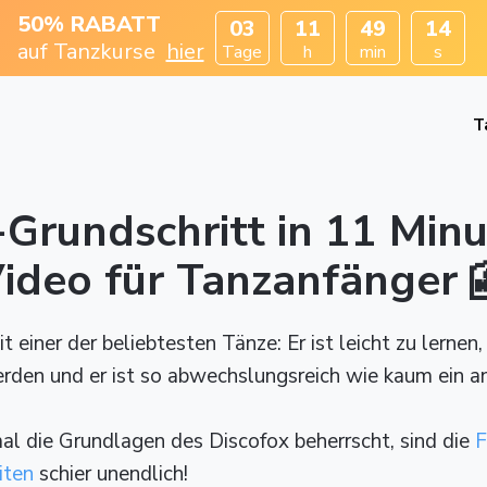
50% RABATT
03
11
49
13
auf Tanzkurse
hier
Tage
h
min
s
T
-Grundschritt in 11 Min
Video für Tanzanfänger 
 einer der beliebtesten Tänze: Er ist leicht zu lernen,
rden und er ist so abwechslungsreich wie kaum ein a
l die Grundlagen des Discofox beherrscht, sind die
F
iten
schier unendlich!